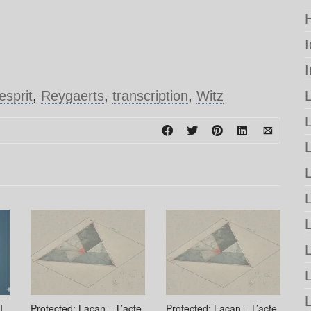
esprit
,
Reygaerts
,
transcription
,
Witz
L
L
I.
Protected: Lacan – L’acte
Protected: Lacan – L’acte