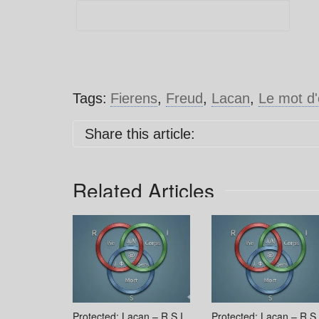
Tags:
Fierens
,
Freud
,
Lacan
,
Le mot d'
Share this article:
Related Articles
Protected: Lacan – R.S.I.
Protected: Lacan – R.S.