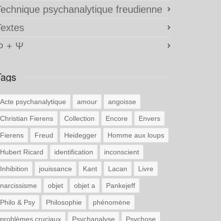
Technique psychanalytique freudienne
Textes
Φ + Ψ
Tags
Acte psychanalytique
amour
angoisse
Christian Fierens
Collection
Encore
Envers
Fierens
Freud
Heidegger
Homme aux loups
Hubert Ricard
identification
inconscient
Inhibition
jouissance
Kant
Lacan
Livre
narcissisme
objet
objet a
Pankejeff
Philo & Psy
Philosophie
phénomène
problèmes cruciaux
Psychanalyse
Psychose