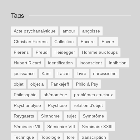
Tags
Acte psychanalytique
amour
angoisse
Christian Fierens
Collection
Encore
Envers
Fierens
Freud
Heidegger
Homme aux loups
Hubert Ricard
identification
inconscient
Inhibition
jouissance
Kant
Lacan
Livre
narcissisme
objet
objet a
Pankejeff
Philo & Psy
Philosophie
phénomène
problèmes cruciaux
Psychanalyse
Psychose
relation d'objet
Reygaerts
Sinthome
sujet
Symptôme
Séminaire VII
Séminaire VIII
Séminaire XXIII
Technique
Topologie
tore
transcription