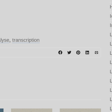
lyse
,
transcription
L
L