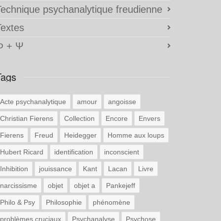
Technique psychanalytique freudienne
Textes
Φ + Ψ
Tags
Acte psychanalytique
amour
angoisse
Christian Fierens
Collection
Encore
Envers
Fierens
Freud
Heidegger
Homme aux loups
Hubert Ricard
identification
inconscient
Inhibition
jouissance
Kant
Lacan
Livre
narcissisme
objet
objet a
Pankejeff
Philo & Psy
Philosophie
phénomène
problèmes cruciaux
Psychanalyse
Psychose