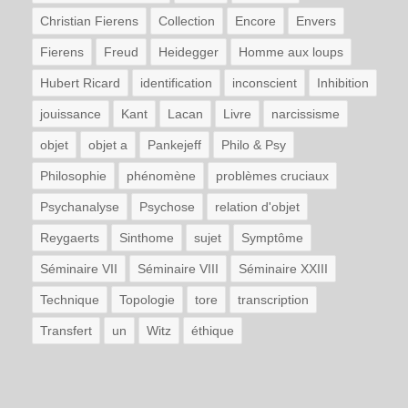
Christian Fierens
Collection
Encore
Envers
Fierens
Freud
Heidegger
Homme aux loups
Hubert Ricard
identification
inconscient
Inhibition
jouissance
Kant
Lacan
Livre
narcissisme
objet
objet a
Pankejeff
Philo & Psy
Philosophie
phénomène
problèmes cruciaux
Psychanalyse
Psychose
relation d'objet
Reygaerts
Sinthome
sujet
Symptôme
Séminaire VII
Séminaire VIII
Séminaire XXIII
Technique
Topologie
tore
transcription
Transfert
un
Witz
éthique