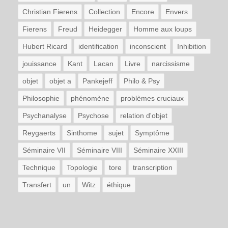
Christian Fierens
Collection
Encore
Envers
Fierens
Freud
Heidegger
Homme aux loups
Hubert Ricard
identification
inconscient
Inhibition
jouissance
Kant
Lacan
Livre
narcissisme
objet
objet a
Pankejeff
Philo & Psy
Philosophie
phénomène
problèmes cruciaux
Psychanalyse
Psychose
relation d'objet
Reygaerts
Sinthome
sujet
Symptôme
Séminaire VII
Séminaire VIII
Séminaire XXIII
Technique
Topologie
tore
transcription
Transfert
un
Witz
éthique