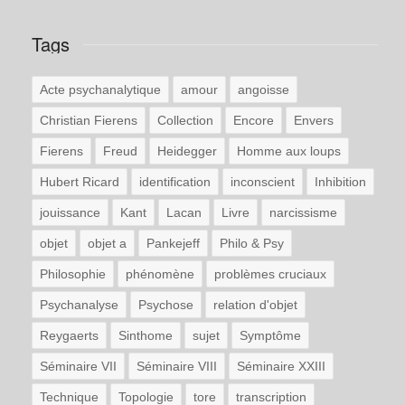
Tags
Acte psychanalytique
amour
angoisse
Christian Fierens
Collection
Encore
Envers
Fierens
Freud
Heidegger
Homme aux loups
Hubert Ricard
identification
inconscient
Inhibition
jouissance
Kant
Lacan
Livre
narcissisme
objet
objet a
Pankejeff
Philo & Psy
Philosophie
phénomène
problèmes cruciaux
Psychanalyse
Psychose
relation d'objet
Reygaerts
Sinthome
sujet
Symptôme
Séminaire VII
Séminaire VIII
Séminaire XXIII
Technique
Topologie
tore
transcription