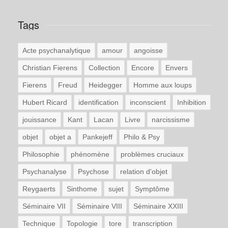
Tags
Acte psychanalytique
amour
angoisse
Christian Fierens
Collection
Encore
Envers
Fierens
Freud
Heidegger
Homme aux loups
Hubert Ricard
identification
inconscient
Inhibition
jouissance
Kant
Lacan
Livre
narcissisme
objet
objet a
Pankejeff
Philo & Psy
Philosophie
phénomène
problèmes cruciaux
Psychanalyse
Psychose
relation d'objet
Reygaerts
Sinthome
sujet
Symptôme
Séminaire VII
Séminaire VIII
Séminaire XXIII
Technique
Topologie
tore
transcription