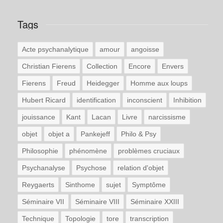
Tags
Acte psychanalytique
amour
angoisse
Christian Fierens
Collection
Encore
Envers
Fierens
Freud
Heidegger
Homme aux loups
Hubert Ricard
identification
inconscient
Inhibition
jouissance
Kant
Lacan
Livre
narcissisme
objet
objet a
Pankejeff
Philo & Psy
Philosophie
phénomène
problèmes cruciaux
Psychanalyse
Psychose
relation d'objet
Reygaerts
Sinthome
sujet
Symptôme
Séminaire VII
Séminaire VIII
Séminaire XXIII
Technique
Topologie
tore
transcription