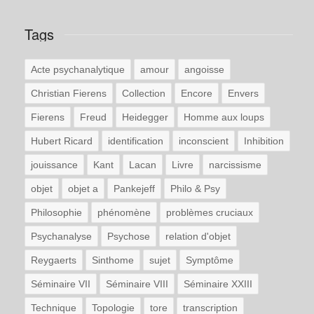
Tags
Acte psychanalytique
amour
angoisse
Christian Fierens
Collection
Encore
Envers
Fierens
Freud
Heidegger
Homme aux loups
Hubert Ricard
identification
inconscient
Inhibition
jouissance
Kant
Lacan
Livre
narcissisme
objet
objet a
Pankejeff
Philo & Psy
Philosophie
phénomène
problèmes cruciaux
Psychanalyse
Psychose
relation d'objet
Reygaerts
Sinthome
sujet
Symptôme
Séminaire VII
Séminaire VIII
Séminaire XXIII
Technique
Topologie
tore
transcription