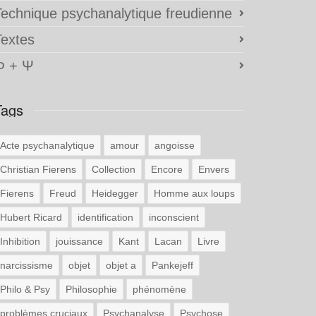
Technique psychanalytique freudienne
Textes
Φ + Ψ
Tags
Acte psychanalytique
amour
angoisse
Christian Fierens
Collection
Encore
Envers
Fierens
Freud
Heidegger
Homme aux loups
Hubert Ricard
identification
inconscient
Inhibition
jouissance
Kant
Lacan
Livre
narcissisme
objet
objet a
Pankejeff
Philo & Psy
Philosophie
phénomène
problèmes cruciaux
Psychanalyse
Psychose