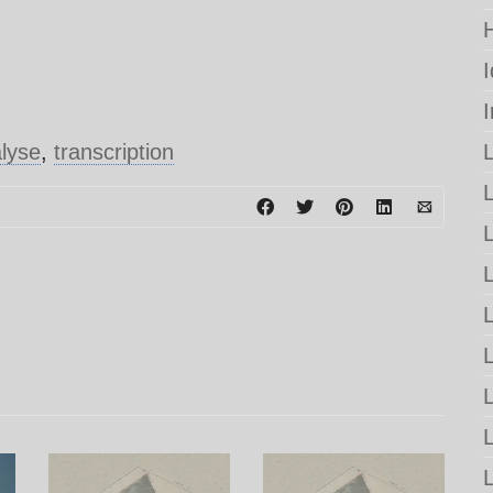
lyse
,
transcription
L
L