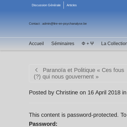
Discussion Générale
Articles
Contact : admin@lire-en-psychanalyse.be
Accueil
Séminaires
Φ + Ψ
La Collectio
Paranoïa et Politique « Ces fous
(?) qui nous gouvernent »
Posted by
Christine
on
16 April 2018
i
This content is password-protected. To
Password: