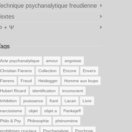
Technique psychanalytique freudienne
Textes
Φ + Ψ
Tags
Acte psychanalytique
amour
angoisse
Christian Fierens
Collection
Encore
Envers
Fierens
Freud
Heidegger
Homme aux loups
Hubert Ricard
identification
inconscient
Inhibition
jouissance
Kant
Lacan
Livre
narcissisme
objet
objet a
Pankejeff
Philo & Psy
Philosophie
phénomène
problèmes cruciaux
Psychanalyse
Psychose