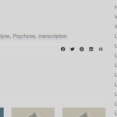
lyse
,
Psychose
,
transcription
L
L