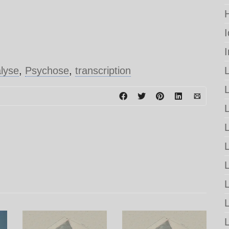
lyse
,
Psychose
,
transcription
L
L