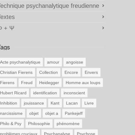
Technique psychanalytique freudienne
Textes
Φ + Ψ
Tags
Acte psychanalytique
amour
angoisse
Christian Fierens
Collection
Encore
Envers
Fierens
Freud
Heidegger
Homme aux loups
Hubert Ricard
identification
inconscient
Inhibition
jouissance
Kant
Lacan
Livre
narcissisme
objet
objet a
Pankejeff
Philo & Psy
Philosophie
phénomène
problèmes cruciaux
Psychanalyse
Psychose