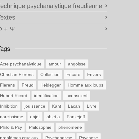
Technique psychanalytique freudienne
Textes
Φ + Ψ
Tags
Acte psychanalytique
amour
angoisse
Christian Fierens
Collection
Encore
Envers
Fierens
Freud
Heidegger
Homme aux loups
Hubert Ricard
identification
inconscient
Inhibition
jouissance
Kant
Lacan
Livre
narcissisme
objet
objet a
Pankejeff
Philo & Psy
Philosophie
phénomène
problèmes cruciaux
Psychanalyse
Psychose