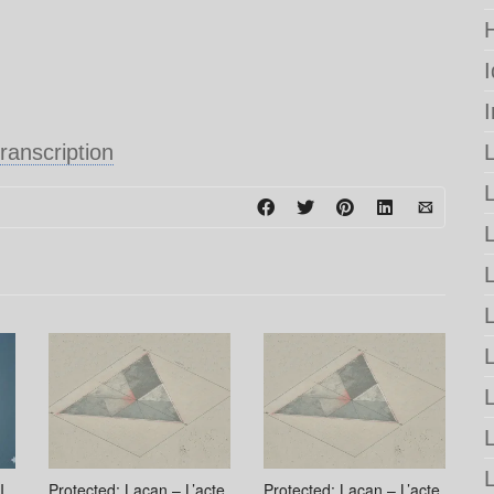
transcription
L
L
I.
Protected: Lacan – L’acte
Protected: Lacan – L’acte