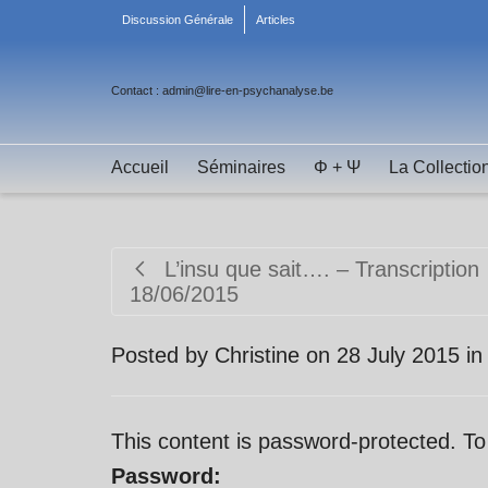
Discussion Générale
Articles
Contact : admin@lire-en-psychanalyse.be
Accueil
Séminaires
Φ + Ψ
La Collectio
L’insu que sait…. – Transcription
18/06/2015
Posted by
Christine
on
28 July 2015
i
This content is password-protected. To
Password: