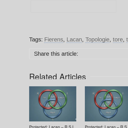
Tags:
Fierens
,
Lacan
,
Topologie
,
tore
,
Share this article:
Related Articles
Protected: Lacan – R.S.I.
Protected: Lacan – R.S.