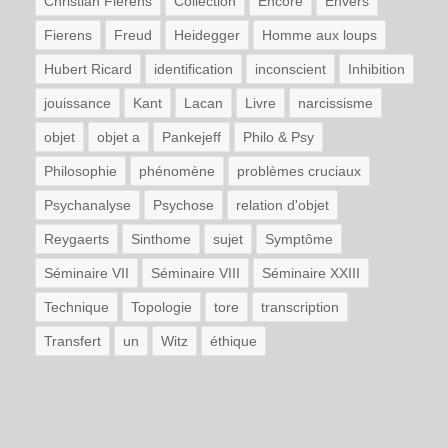
Christian Fierens
Collection
Encore
Envers
Fierens
Freud
Heidegger
Homme aux loups
Hubert Ricard
identification
inconscient
Inhibition
jouissance
Kant
Lacan
Livre
narcissisme
objet
objet a
Pankejeff
Philo & Psy
Philosophie
phénomène
problèmes cruciaux
Psychanalyse
Psychose
relation d'objet
Reygaerts
Sinthome
sujet
Symptôme
Séminaire VII
Séminaire VIII
Séminaire XXIII
Technique
Topologie
tore
transcription
Transfert
un
Witz
éthique