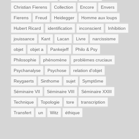
Christian Fierens
Collection
Encore
Envers
Fierens
Freud
Heidegger
Homme aux loups
Hubert Ricard
identification
inconscient
Inhibition
jouissance
Kant
Lacan
Livre
narcissisme
objet
objet a
Pankejeff
Philo & Psy
Philosophie
phénomène
problèmes cruciaux
Psychanalyse
Psychose
relation d'objet
Reygaerts
Sinthome
sujet
Symptôme
Séminaire VII
Séminaire VIII
Séminaire XXIII
Technique
Topologie
tore
transcription
Transfert
un
Witz
éthique