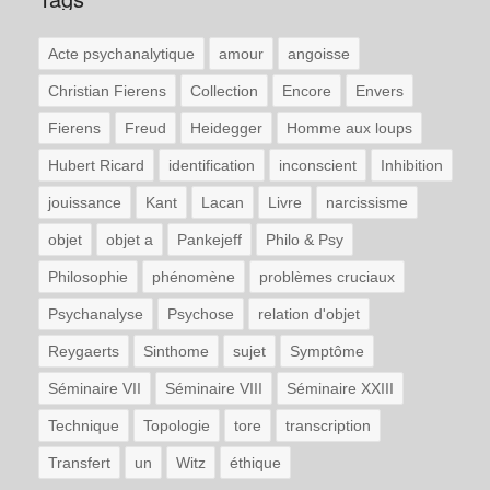
Acte psychanalytique
amour
angoisse
Christian Fierens
Collection
Encore
Envers
Fierens
Freud
Heidegger
Homme aux loups
Hubert Ricard
identification
inconscient
Inhibition
jouissance
Kant
Lacan
Livre
narcissisme
objet
objet a
Pankejeff
Philo & Psy
Philosophie
phénomène
problèmes cruciaux
Psychanalyse
Psychose
relation d'objet
Reygaerts
Sinthome
sujet
Symptôme
Séminaire VII
Séminaire VIII
Séminaire XXIII
Technique
Topologie
tore
transcription
Transfert
un
Witz
éthique