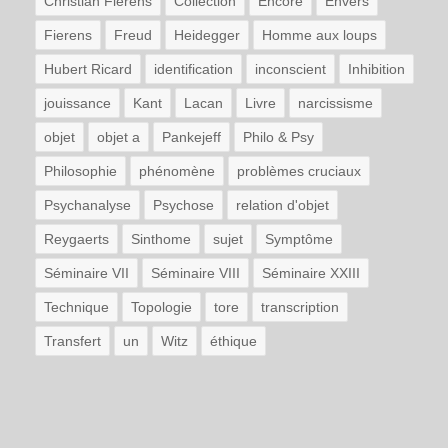
Christian Fierens
Collection
Encore
Envers
Fierens
Freud
Heidegger
Homme aux loups
Hubert Ricard
identification
inconscient
Inhibition
jouissance
Kant
Lacan
Livre
narcissisme
objet
objet a
Pankejeff
Philo & Psy
Philosophie
phénomène
problèmes cruciaux
Psychanalyse
Psychose
relation d'objet
Reygaerts
Sinthome
sujet
Symptôme
Séminaire VII
Séminaire VIII
Séminaire XXIII
Technique
Topologie
tore
transcription
Transfert
un
Witz
éthique