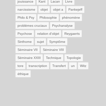
jouissance
Kant
Lacan
Livre
narcissisme
objet
objet a
Pankejeff
Philo & Psy
Philosophie
phénomène
problèmes cruciaux
Psychanalyse
Psychose
relation d'objet
Reygaerts
Sinthome
sujet
Symptôme
Séminaire VII
Séminaire VIII
Séminaire XXIII
Technique
Topologie
tore
transcription
Transfert
un
Witz
éthique