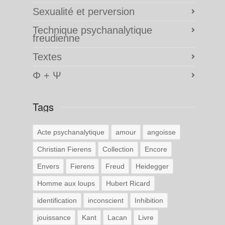
Sexualité et perversion
Technique psychanalytique
freudienne
Textes
Φ + Ψ
Tags
Acte psychanalytique
amour
angoisse
Christian Fierens
Collection
Encore
Envers
Fierens
Freud
Heidegger
Homme aux loups
Hubert Ricard
identification
inconscient
Inhibition
jouissance
Kant
Lacan
Livre