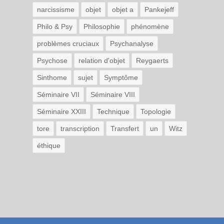
narcissisme
objet
objet a
Pankejeff
Philo & Psy
Philosophie
phénomène
problèmes cruciaux
Psychanalyse
Psychose
relation d'objet
Reygaerts
Sinthome
sujet
Symptôme
Séminaire VII
Séminaire VIII
Séminaire XXIII
Technique
Topologie
tore
transcription
Transfert
un
Witz
éthique