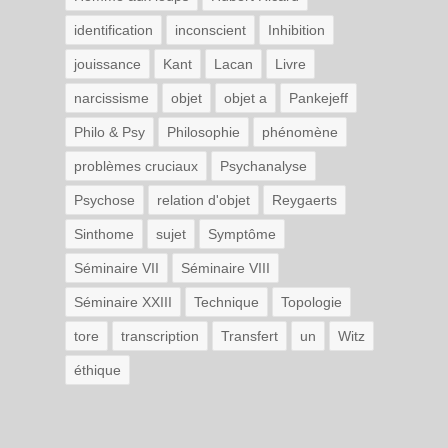
identification
inconscient
Inhibition
jouissance
Kant
Lacan
Livre
narcissisme
objet
objet a
Pankejeff
Philo & Psy
Philosophie
phénomène
problèmes cruciaux
Psychanalyse
Psychose
relation d'objet
Reygaerts
Sinthome
sujet
Symptôme
Séminaire VII
Séminaire VIII
Séminaire XXIII
Technique
Topologie
tore
transcription
Transfert
un
Witz
éthique