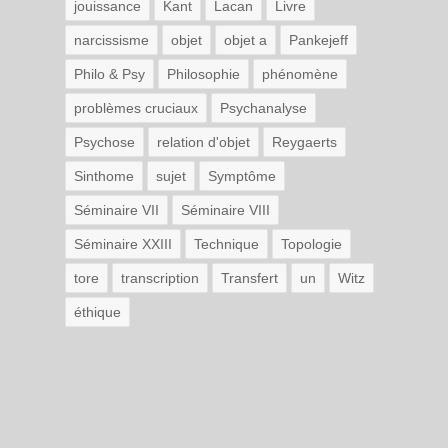
jouissance
Kant
Lacan
Livre
narcissisme
objet
objet a
Pankejeff
Philo & Psy
Philosophie
phénomène
problèmes cruciaux
Psychanalyse
Psychose
relation d'objet
Reygaerts
Sinthome
sujet
Symptôme
Séminaire VII
Séminaire VIII
Séminaire XXIII
Technique
Topologie
tore
transcription
Transfert
un
Witz
éthique