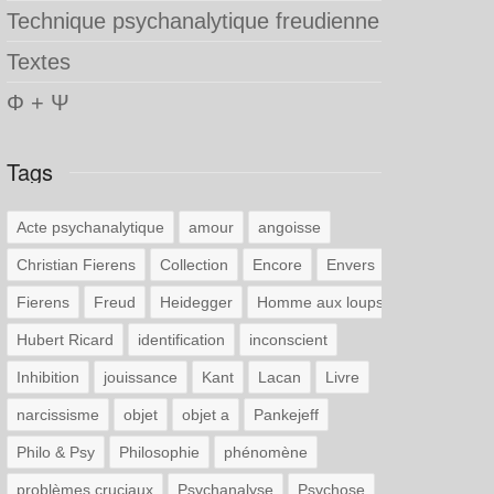
Technique psychanalytique freudienne
Textes
Φ + Ψ
Tags
Acte psychanalytique
amour
angoisse
Christian Fierens
Collection
Encore
Envers
Fierens
Freud
Heidegger
Homme aux loups
Hubert Ricard
identification
inconscient
Inhibition
jouissance
Kant
Lacan
Livre
narcissisme
objet
objet a
Pankejeff
Philo & Psy
Philosophie
phénomène
problèmes cruciaux
Psychanalyse
Psychose