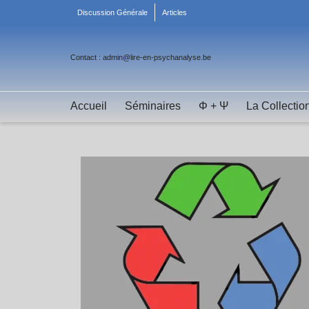
Discussion Générale
Articles
Contact : admin@lire-en-psychanalyse.be
Accueil
Séminaires
Φ + Ψ
La Collectio