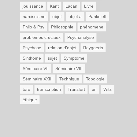
jouissance
Kant
Lacan
Livre
narcissisme
objet
objet a
Pankejeff
Philo & Psy
Philosophie
phénomène
problèmes cruciaux
Psychanalyse
Psychose
relation d'objet
Reygaerts
Sinthome
sujet
Symptôme
Séminaire VII
Séminaire VIII
Séminaire XXIII
Technique
Topologie
tore
transcription
Transfert
un
Witz
éthique