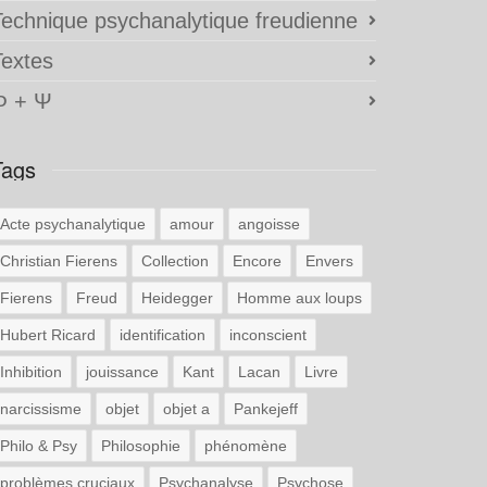
Technique psychanalytique freudienne
Textes
Φ + Ψ
Tags
Acte psychanalytique
amour
angoisse
Christian Fierens
Collection
Encore
Envers
Fierens
Freud
Heidegger
Homme aux loups
Hubert Ricard
identification
inconscient
Inhibition
jouissance
Kant
Lacan
Livre
narcissisme
objet
objet a
Pankejeff
Philo & Psy
Philosophie
phénomène
problèmes cruciaux
Psychanalyse
Psychose