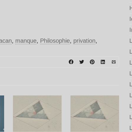
acan
,
manque
,
Philosophie
,
privation
,
L
L