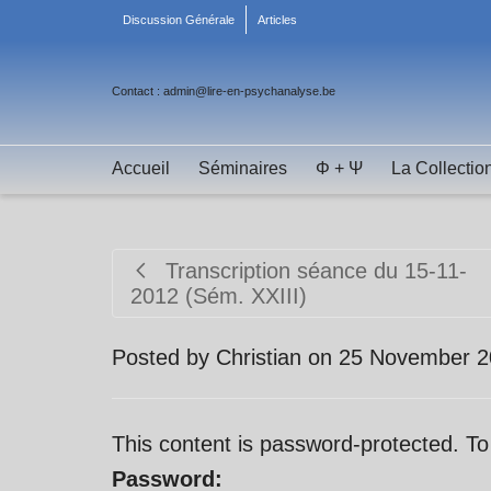
Discussion Générale
Articles
Contact : admin@lire-en-psychanalyse.be
Accueil
Séminaires
Φ + Ψ
La Collectio
Transcription séance du 15-11-
2012 (Sém. XXIII)
Posted by
Christian
on
25 November 2
This content is password-protected. To
Password: