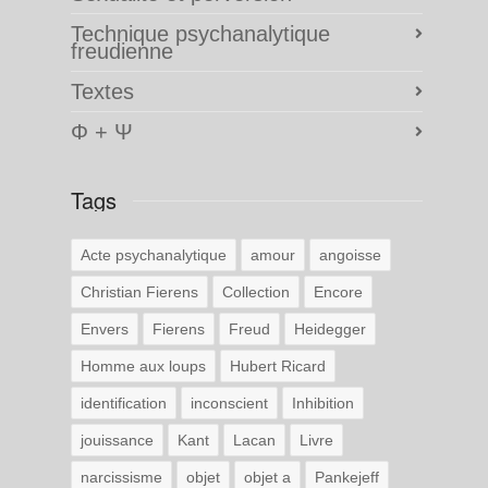
Technique psychanalytique
freudienne
Textes
Φ + Ψ
Tags
Acte psychanalytique
amour
angoisse
Christian Fierens
Collection
Encore
Envers
Fierens
Freud
Heidegger
Homme aux loups
Hubert Ricard
identification
inconscient
Inhibition
jouissance
Kant
Lacan
Livre
narcissisme
objet
objet a
Pankejeff