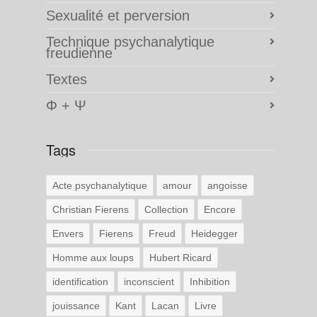
Sexualité et perversion
Technique psychanalytique
freudienne
Textes
Φ + Ψ
Tags
Acte psychanalytique
amour
angoisse
Christian Fierens
Collection
Encore
Envers
Fierens
Freud
Heidegger
Homme aux loups
Hubert Ricard
identification
inconscient
Inhibition
jouissance
Kant
Lacan
Livre