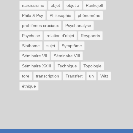
narcissisme
objet
objet a
Pankejeff
Philo & Psy
Philosophie
phénomène
problèmes cruciaux
Psychanalyse
Psychose
relation d'objet
Reygaerts
Sinthome
sujet
Symptôme
Séminaire VII
Séminaire VIII
Séminaire XXIII
Technique
Topologie
tore
transcription
Transfert
un
Witz
éthique