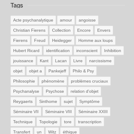
Tags
Acte psychanalytique
amour
angoisse
Christian Fierens
Collection
Encore
Envers
Fierens
Freud
Heidegger
Homme aux loups
Hubert Ricard
identification
inconscient
Inhibition
jouissance
Kant
Lacan
Livre
narcissisme
objet
objet a
Pankejeff
Philo & Psy
Philosophie
phénomène
problèmes cruciaux
Psychanalyse
Psychose
relation d'objet
Reygaerts
Sinthome
sujet
Symptôme
Séminaire VII
Séminaire VIII
Séminaire XXIII
Technique
Topologie
tore
transcription
Transfert
un
Witz
éthique