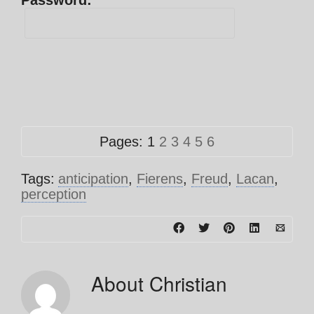
Password:
Pages:
1
2
3
4
5
6
Tags:
anticipation
,
Fierens
,
Freud
,
Lacan
,
perception
About
Christian