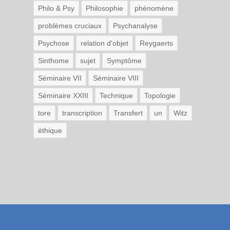
Philo & Psy
Philosophie
phénomène
problèmes cruciaux
Psychanalyse
Psychose
relation d'objet
Reygaerts
Sinthome
sujet
Symptôme
Séminaire VII
Séminaire VIII
Séminaire XXIII
Technique
Topologie
tore
transcription
Transfert
un
Witz
éthique