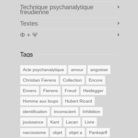
Technique psychanalytique
freudienne
Textes
Φ + Ψ
Tags
Acte psychanalytique
amour
angoisse
Christian Fierens
Collection
Encore
Envers
Fierens
Freud
Heidegger
Homme aux loups
Hubert Ricard
identification
inconscient
Inhibition
jouissance
Kant
Lacan
Livre
narcissisme
objet
objet a
Pankejeff