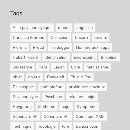
Tags
Acte psychanalytique
amour
angoisse
Christian Fierens
Collection
Encore
Envers
Fierens
Freud
Heidegger
Homme aux loups
Hubert Ricard
identification
inconscient
Inhibition
jouissance
Kant
Lacan
Livre
narcissisme
objet
objet a
Pankejeff
Philo & Psy
Philosophie
phénomène
problèmes cruciaux
Psychanalyse
Psychose
relation d'objet
Reygaerts
Sinthome
sujet
Symptôme
Séminaire VII
Séminaire VIII
Séminaire XXIII
Technique
Topologie
tore
transcription