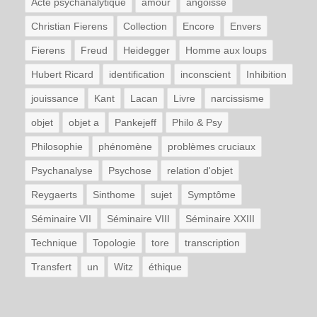
Acte psychanalytique
amour
angoisse
Christian Fierens
Collection
Encore
Envers
Fierens
Freud
Heidegger
Homme aux loups
Hubert Ricard
identification
inconscient
Inhibition
jouissance
Kant
Lacan
Livre
narcissisme
objet
objet a
Pankejeff
Philo & Psy
Philosophie
phénomène
problèmes cruciaux
Psychanalyse
Psychose
relation d'objet
Reygaerts
Sinthome
sujet
Symptôme
Séminaire VII
Séminaire VIII
Séminaire XXIII
Technique
Topologie
tore
transcription
Transfert
un
Witz
éthique