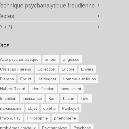
Technique psychanalytique freudienne
Textes
Φ + Ψ
Tags
Acte psychanalytique
amour
angoisse
Christian Fierens
Collection
Encore
Envers
Fierens
Freud
Heidegger
Homme aux loups
Hubert Ricard
identification
inconscient
Inhibition
jouissance
Kant
Lacan
Livre
narcissisme
objet
objet a
Pankejeff
Philo & Psy
Philosophie
phénomène
problèmes cruciaux
Psychanalyse
Psychose