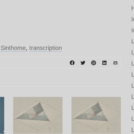
,
Sinthome
,
transcription
L
L