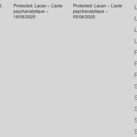
I.
Protected: Lacan – L’acte
Protected: Lacan – L’acte
L
psychanalytique –
psychanalytique –
19/06/2025
05/06/2025
L
P
S
S