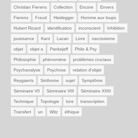
Christian Fierens
Collection
Encore
Envers
Fierens
Freud
Heidegger
Homme aux loups
Hubert Ricard
identification
inconscient
Inhibition
jouissance
Kant
Lacan
Livre
narcissisme
objet
objet a
Pankejeff
Philo & Psy
Philosophie
phénomène
problèmes cruciaux
Psychanalyse
Psychose
relation d'objet
Reygaerts
Sinthome
sujet
Symptôme
Séminaire VII
Séminaire VIII
Séminaire XXIII
Technique
Topologie
tore
transcription
Transfert
un
Witz
éthique