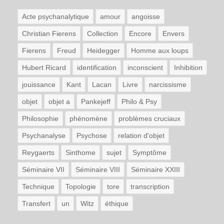
Acte psychanalytique
amour
angoisse
Christian Fierens
Collection
Encore
Envers
Fierens
Freud
Heidegger
Homme aux loups
Hubert Ricard
identification
inconscient
Inhibition
jouissance
Kant
Lacan
Livre
narcissisme
objet
objet a
Pankejeff
Philo & Psy
Philosophie
phénomène
problèmes cruciaux
Psychanalyse
Psychose
relation d'objet
Reygaerts
Sinthome
sujet
Symptôme
Séminaire VII
Séminaire VIII
Séminaire XXIII
Technique
Topologie
tore
transcription
Transfert
un
Witz
éthique