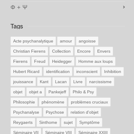
Φ + Ψ
Tags
Acte psychanalytique
amour
angoisse
Christian Fierens
Collection
Encore
Envers
Fierens
Freud
Heidegger
Homme aux loups
Hubert Ricard
identification
inconscient
Inhibition
jouissance
Kant
Lacan
Livre
narcissisme
objet
objet a
Pankejeff
Philo & Psy
Philosophie
phénomène
problèmes cruciaux
Psychanalyse
Psychose
relation d'objet
Reygaerts
Sinthome
sujet
Symptôme
Séminaire VII
Séminaire VIII
Séminaire XXIII