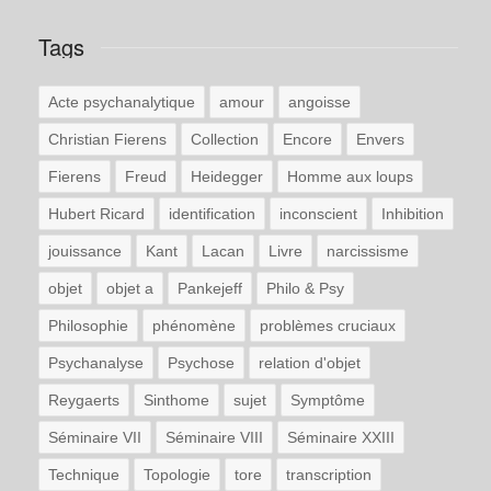
Tags
Acte psychanalytique
amour
angoisse
Christian Fierens
Collection
Encore
Envers
Fierens
Freud
Heidegger
Homme aux loups
Hubert Ricard
identification
inconscient
Inhibition
jouissance
Kant
Lacan
Livre
narcissisme
objet
objet a
Pankejeff
Philo & Psy
Philosophie
phénomène
problèmes cruciaux
Psychanalyse
Psychose
relation d'objet
Reygaerts
Sinthome
sujet
Symptôme
Séminaire VII
Séminaire VIII
Séminaire XXIII
Technique
Topologie
tore
transcription