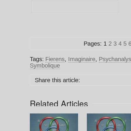
Pages:
1
2
3
4
5
Tags:
Fierens
,
Imaginaire
,
Psychanaly
Symbolique
Share this article:
Related Articles