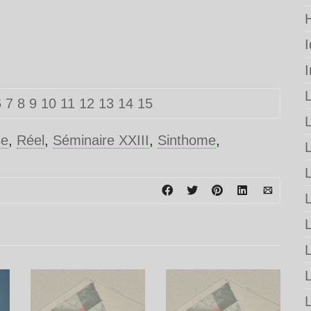
6
7
8
9
10
11
12
13
14
15
se
,
Réel
,
Séminaire XXIII
,
Sinthome
,
L
L