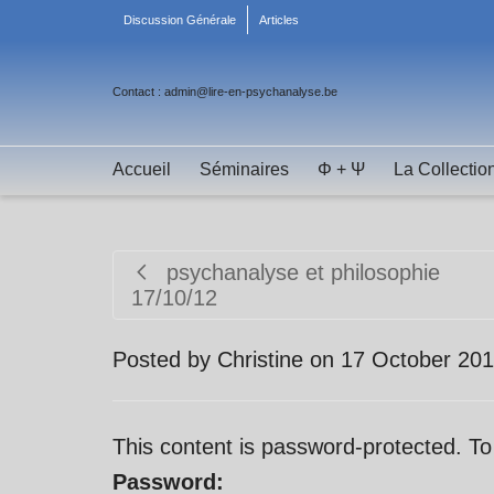
Discussion Générale
Articles
Contact : admin@lire-en-psychanalyse.be
Accueil
Séminaires
Φ + Ψ
La Collectio
psychanalyse et philosophie
17/10/12
Posted by
Christine
on
17 October 20
This content is password-protected. To
Password: