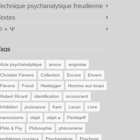
Technique psychanalytique freudienne
Textes
Φ + Ψ
Tags
Acte psychanalytique
amour
angoisse
Christian Fierens
Collection
Encore
Envers
Fierens
Freud
Heidegger
Homme aux loups
Hubert Ricard
identification
inconscient
Inhibition
jouissance
Kant
Lacan
Livre
narcissisme
objet
objet a
Pankejeff
Philo & Psy
Philosophie
phénomène
problèmes cruciaux
Psychanalyse
Psychose