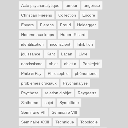
Acte psychanalytique
amour
angoisse
Christian Fierens
Collection
Encore
Envers
Fierens
Freud
Heidegger
Homme aux loups
Hubert Ricard
identification
inconscient
Inhibition
jouissance
Kant
Lacan
Livre
narcissisme
objet
objet a
Pankejeff
Philo & Psy
Philosophie
phénomène
problèmes cruciaux
Psychanalyse
Psychose
relation d'objet
Reygaerts
Sinthome
sujet
Symptôme
Séminaire VII
Séminaire VIII
Séminaire XXIII
Technique
Topologie