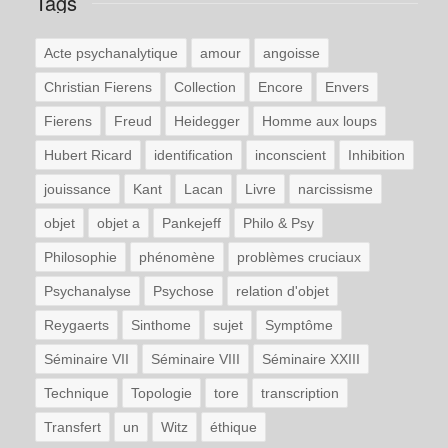
Tags
Acte psychanalytique
amour
angoisse
Christian Fierens
Collection
Encore
Envers
Fierens
Freud
Heidegger
Homme aux loups
Hubert Ricard
identification
inconscient
Inhibition
jouissance
Kant
Lacan
Livre
narcissisme
objet
objet a
Pankejeff
Philo & Psy
Philosophie
phénomène
problèmes cruciaux
Psychanalyse
Psychose
relation d'objet
Reygaerts
Sinthome
sujet
Symptôme
Séminaire VII
Séminaire VIII
Séminaire XXIII
Technique
Topologie
tore
transcription
Transfert
un
Witz
éthique