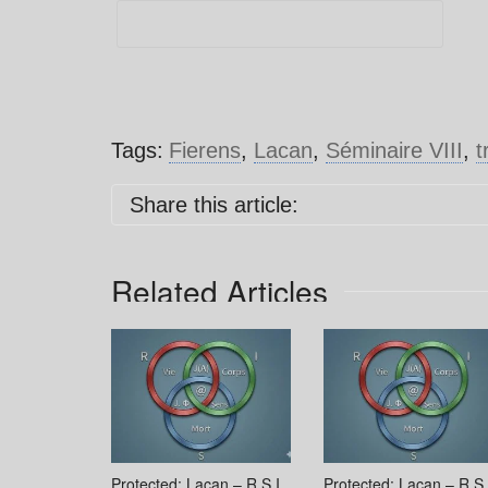
Tags:
Fierens
,
Lacan
,
Séminaire VIII
,
t
Share this article:
Related Articles
Protected: Lacan – R.S.I.
Protected: Lacan – R.S.