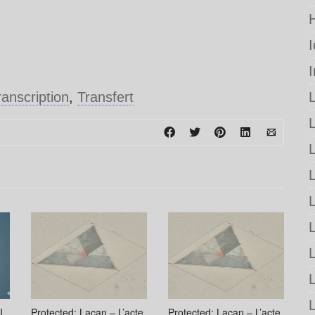
ranscription
,
Transfert
L
L
I.
Protected: Lacan – L’acte
Protected: Lacan – L’acte