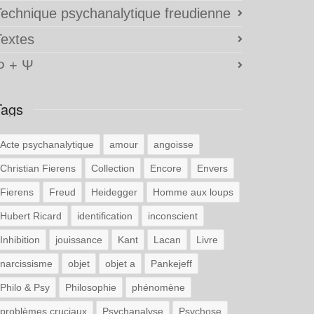
Technique psychanalytique freudienne
Textes
Φ + Ψ
Tags
Acte psychanalytique
amour
angoisse
Christian Fierens
Collection
Encore
Envers
Fierens
Freud
Heidegger
Homme aux loups
Hubert Ricard
identification
inconscient
Inhibition
jouissance
Kant
Lacan
Livre
narcissisme
objet
objet a
Pankejeff
Philo & Psy
Philosophie
phénomène
problèmes cruciaux
Psychanalyse
Psychose