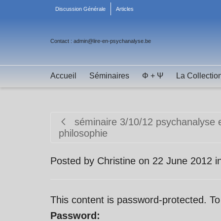
Discussion Générale
Articles
Contact : admin@lire-en-psychanalyse.be
Accueil
Séminaires
Φ + Ψ
La Collectio
séminaire 3/10/12 psychanalyse 
philosophie
Posted by
Christine
on
22 June 2012
i
This content is password-protected. To
Password: