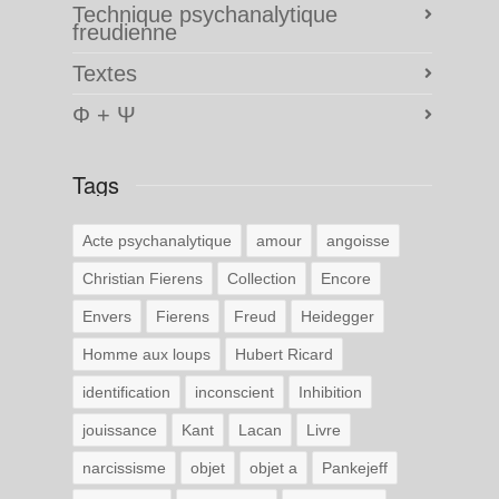
Technique psychanalytique
freudienne
Textes
Φ + Ψ
Tags
Acte psychanalytique
amour
angoisse
Christian Fierens
Collection
Encore
Envers
Fierens
Freud
Heidegger
Homme aux loups
Hubert Ricard
identification
inconscient
Inhibition
jouissance
Kant
Lacan
Livre
narcissisme
objet
objet a
Pankejeff