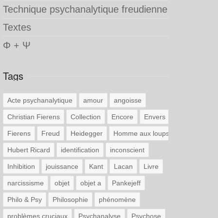
Technique psychanalytique freudienne
Textes
Φ + Ψ
Tags
Acte psychanalytique
amour
angoisse
Christian Fierens
Collection
Encore
Envers
Fierens
Freud
Heidegger
Homme aux loups
Hubert Ricard
identification
inconscient
Inhibition
jouissance
Kant
Lacan
Livre
narcissisme
objet
objet a
Pankejeff
Philo & Psy
Philosophie
phénomène
problèmes cruciaux
Psychanalyse
Psychose