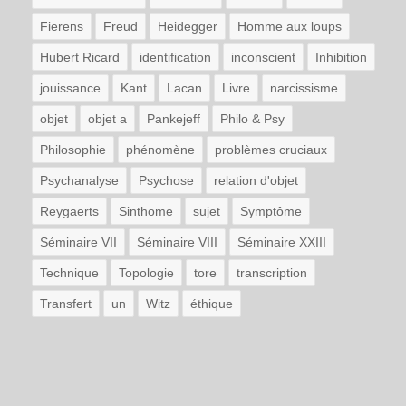
Fierens
Freud
Heidegger
Homme aux loups
Hubert Ricard
identification
inconscient
Inhibition
jouissance
Kant
Lacan
Livre
narcissisme
objet
objet a
Pankejeff
Philo & Psy
Philosophie
phénomène
problèmes cruciaux
Psychanalyse
Psychose
relation d'objet
Reygaerts
Sinthome
sujet
Symptôme
Séminaire VII
Séminaire VIII
Séminaire XXIII
Technique
Topologie
tore
transcription
Transfert
un
Witz
éthique