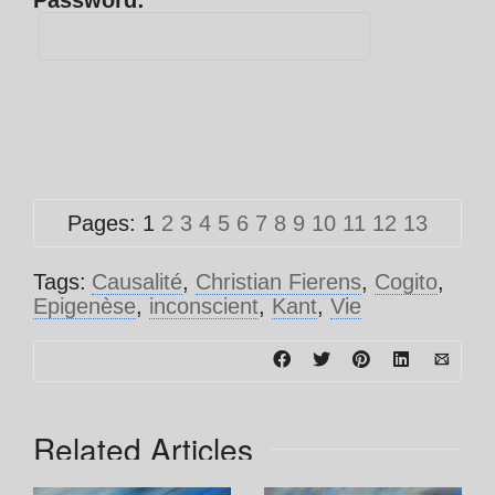
Password:
Pages:
1
2
3
4
5
6
7
8
9
10
11
12
13
Tags:
Causalité
,
Christian Fierens
,
Cogito
,
Epigenèse
,
inconscient
,
Kant
,
Vie
Related Articles