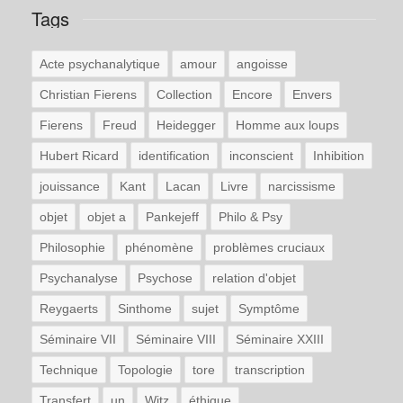
Tags
Acte psychanalytique
amour
angoisse
Christian Fierens
Collection
Encore
Envers
Fierens
Freud
Heidegger
Homme aux loups
Hubert Ricard
identification
inconscient
Inhibition
jouissance
Kant
Lacan
Livre
narcissisme
objet
objet a
Pankejeff
Philo & Psy
Philosophie
phénomène
problèmes cruciaux
Psychanalyse
Psychose
relation d'objet
Reygaerts
Sinthome
sujet
Symptôme
Séminaire VII
Séminaire VIII
Séminaire XXIII
Technique
Topologie
tore
transcription
Transfert
un
Witz
éthique