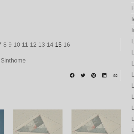
7
8
9
10
11
12
13
14
15
16
,
Sinthome
L
L