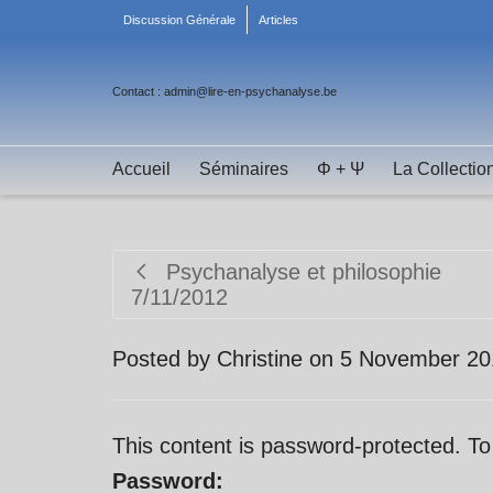
Discussion Générale
Articles
Contact : admin@lire-en-psychanalyse.be
Accueil
Séminaires
Φ + Ψ
La Collectio
Psychanalyse et philosophie
7/11/2012
Posted by
Christine
on
5 November 20
This content is password-protected. To
Password: