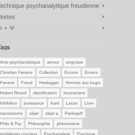
Technique psychanalytique freudienne
Textes
Φ + Ψ
Tags
Acte psychanalytique
amour
angoisse
Christian Fierens
Collection
Encore
Envers
Fierens
Freud
Heidegger
Homme aux loups
Hubert Ricard
identification
inconscient
Inhibition
jouissance
Kant
Lacan
Livre
narcissisme
objet
objet a
Pankejeff
Philo & Psy
Philosophie
phénomène
problèmes cruciaux
Psychanalyse
Psychose