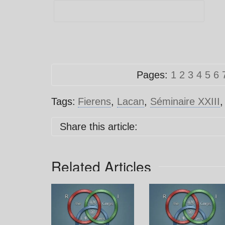
Pages:
1
2
3
4
5
6
Tags:
Fierens
,
Lacan
,
Séminaire XXIII
Share this article:
Related Articles