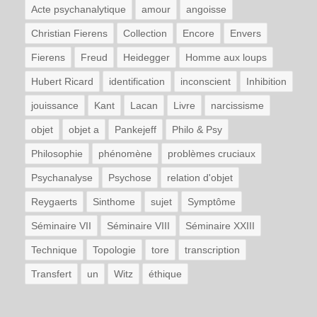
Acte psychanalytique
amour
angoisse
Christian Fierens
Collection
Encore
Envers
Fierens
Freud
Heidegger
Homme aux loups
Hubert Ricard
identification
inconscient
Inhibition
jouissance
Kant
Lacan
Livre
narcissisme
objet
objet a
Pankejeff
Philo & Psy
Philosophie
phénomène
problèmes cruciaux
Psychanalyse
Psychose
relation d'objet
Reygaerts
Sinthome
sujet
Symptôme
Séminaire VII
Séminaire VIII
Séminaire XXIII
Technique
Topologie
tore
transcription
Transfert
un
Witz
éthique