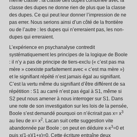
même classe : la classe des dupes combinée avec la
classe des dupes ne donne rien de plus que la classe
des dupes. Ce qui peut leur donner l’impression de ne
pas errer. Nous serions ainsi d’un côté de la frontière
ou de l’autre : les dupes qui n’erreraient pas, les non-
dupes qui erreraient.
L’expérience en psychanalyse contredit
systématiquement les principes de la logique de Boole
: il n’y a pas de principe de tiers-exclu (« c’est pas ma
mère » coexiste parfaitement avec « c’est ma mère »)
et le signifiant répété n’est jamais égal au signifiant.
C’est la vertu même du signifiant d’être différent de sa
répétition : S1 au carré n’est pas égal à S1, même si
S2 peut nous amener à nous interroger sur S1. Dans
une note de son investigation sur les lois de la pensée,
3
Boole s’est demandé pourquoi on n’écrirait pas x= x
2
au lieu de x= x
. Lacan suit cette suggestion vite
3
abandonnée par Boole ; on peut en déduire x-x
=0 et
puis x(1-x)(1+x)=0. Cette écriture entraîne deux