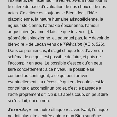
l’extérieur. De l’extérieur, le
Nom-du-Père
nous fournit
le critère de base d’évaluation de nos choix et de nos
actes. Ce critère est toujours le Bien idéal, l’Idée
platonicienne, la nature humaine aristotélicienne, la
rigueur stoïcienne, l’ataraxie épicurienne, l’amour
augustinien (« aime et fais ce que tu veux »), la
géométrie spinozienne, et, pourquoi pas, le « devoir de
bien-dire » de Lacan venu de
Télévision
(AE p. 526).
Dans ce premier cas, il s’agit chaque fois d’avoir un
schéma de ce qu’il est possible de faire, et puis de
l’accomplir en acte. Le possible c’est ce qu’on peut
faire concrètement ; à ce niveau, le possible se
confond au contingent, à ce qui peut arriver
éventuellement. La nécessité qui en découle c’est la
contrainte d’accomplir un projet, c’est le passage à
l’acte proprement dit.
Do it
. Et après coup, on peut dire
si c’est fait, oui ou non.
Secundo
, « une autre éthique » : avec Kant, l’éthique
ne doit plus être centrée autour d’un Bien suprême