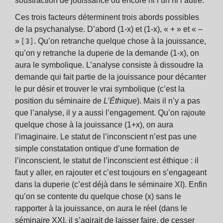
soustraction de jouissance ou encore ni l’un ni l’autre.
Ces trois facteurs déterminent trois abords possibles
de la psychanalyse. D’abord (1-x) et (1-x), « + » et « –
[3]
»
. Qu’on retranche quelque chose à la jouissance,
qu’on y retranche la duperie de la demande (1-x), on
aura le symbolique. L’analyse consiste à dissoudre la
demande qui fait partie de la jouissance pour décanter
le pur désir et trouver le vrai symbolique (c’est la
position du séminaire de
L’Éthique
). Mais il n’y a pas
que l’analyse, il y a aussi l’engagement. Qu’on rajoute
quelque chose à la jouissance (1+x), on aura
l’imaginaire. Le statut de l’inconscient n’est pas une
simple constatation ontique d’une formation de
l’inconscient, le statut de l’inconscient est éthique : il
faut y aller, en rajouter et c’est toujours en s’engageant
dans la duperie (c’est déjà dans le séminaire XI). Enfin
qu’on se contente du quelque chose (x) sans le
rapporter à la jouissance, on aura le réel (dans le
séminaire XXI, il s’agirait de laisser faire, de cesser