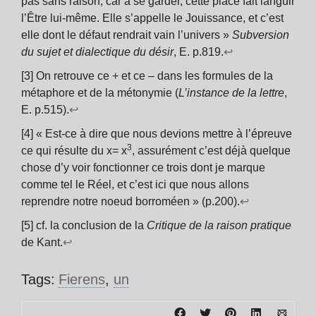
pas sans raison, car à se garder, cette place fait languir
l’Être lui-même. Elle s’appelle le Jouissance, et c’est
elle dont le défaut rendrait vain l’univers »
Subversion
du sujet et dialectique du désir
, E. p.819.
↩
[3] On retrouve ce + et ce – dans les formules de la
métaphore et de la métonymie (
L’instance de la lettre
,
E. p.515).
↩
[4] « Est-ce à dire que nous devions mettre à l’épreuve
3
ce qui résulte du x= x
, assurément c’est déjà quelque
chose d’y voir fonctionner ce trois dont je marque
comme tel le Réel, et c’est ici que nous allons
reprendre notre noeud borroméen » (p.200).
↩
[5] cf. la conclusion de la
Critique de la raison pratique
de Kant.
↩
Tags:
Fierens
,
un