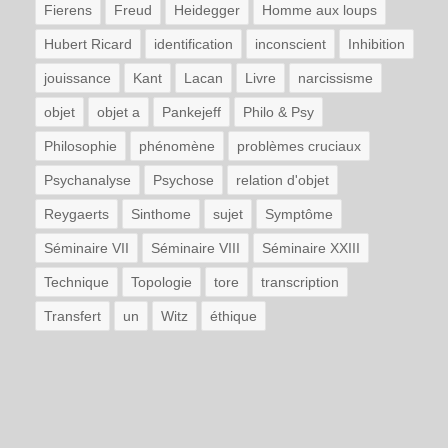
Fierens
Freud
Heidegger
Homme aux loups
Hubert Ricard
identification
inconscient
Inhibition
jouissance
Kant
Lacan
Livre
narcissisme
objet
objet a
Pankejeff
Philo & Psy
Philosophie
phénomène
problèmes cruciaux
Psychanalyse
Psychose
relation d'objet
Reygaerts
Sinthome
sujet
Symptôme
Séminaire VII
Séminaire VIII
Séminaire XXIII
Technique
Topologie
tore
transcription
Transfert
un
Witz
éthique